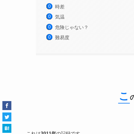
時差
気温
危険じゃない？
難易度
こ
これは
2011年
の記録です。