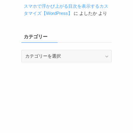
スマホで浮かび上がる目次を表示するカス
タマイズ【WordPress】
に
よしたか
より
カテゴリー
カ
テ
ゴ
リ
ー