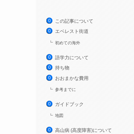
この記事について
エベレスト街道
初めての海外
語学力について
持ち物
おおまかな費用
参考までに
ガイドブック
地図
高山病 (高度障害)について