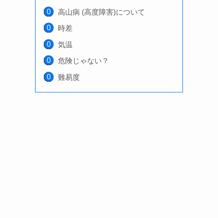
高山病 (高度障害)について
時差
気温
危険じゃない？
難易度