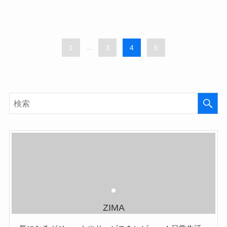
1
...
3
4
5
ZIMA