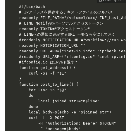
#!/bin/bash

# IPアドレスを保存するテキストファイルのフルパス

readonly FILE_PATH="/volume1/xxx/LINE_Last_Addre
# LINE Notifyのパーソナルアクセストークン

readonly TOKEN="アクセストークン"

# LINEへの通知に追記するURL 不要なら空にしておく

#readonly NOTIFICATION_URL="workflow://run-work
readonly NOTIFICATION_URL=""

readonly URL_ARR=("inet-ip.info" "ipcheck.ieserv
#readonly URL_ARR=("ifconfig.io" "inet-ip.info"
#ifconfig.io はIPv6も返す?

function get_address() {

    curl -Ss -f "$1"

}

function post_to_line() {

    for line in "$@"

    do

        local joined_str+="n$line"

    done

    local body=$(echo -e "$joined_str")

    curl -f -X POST 

        -H "Authorization: Bearer $TOKEN" 

        -F "message=$body" 
