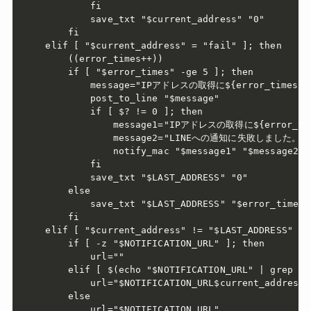
        fi

        save_txt "$current_address" "0"

    fi

elif [ "$current_address" = "fail" ]; then

    ((error_times++))

    if [ "$error_times" -ge 5 ]; then

        message="IPアドレスの取得に${error_time
        post_to_line "$message"

        if [ $? != 0 ]; then

            message1="IPアドレスの取得に${error
            message2="LINEへの通知に失敗しました。"

            notify_mac "$message1" "$message2"

        fi

        save_txt "$LAST_ADDRESS" "0"

    else

        save_txt "$LAST_ADDRESS" "$error_times"

    fi

elif [ "$current_address" != "$LAST_ADDRESS" ]; 
    if [ -z "$NOTIFICATION_URL" ]; then

        url=""

    elif [ $(echo "$NOTIFICATION_URL" | grep -E
        url="$NOTIFICATION_URL$current_address"

    else

        url="$NOTIFICATION_URL"
