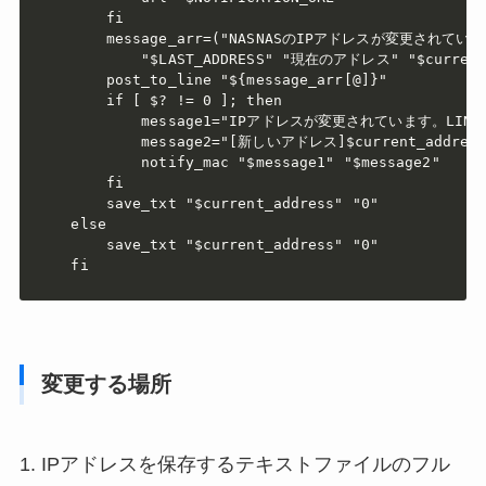
    fi

    message_arr=("NASNASのIPアドレスが変更されてい
        "$LAST_ADDRESS" "現在のアドレス" "$current_
    post_to_line "${message_arr[@]}"

    if [ $? != 0 ]; then

        message1="IPアドレスが変更されています。LI
        message2="[新しいアドレス]$current_address
        notify_mac "$message1" "$message2"

    fi

    save_txt "$current_address" "0"

else

    save_txt "$current_address" "0"

fi
変更する場所
1. IPアドレスを保存するテキストファイルのフル