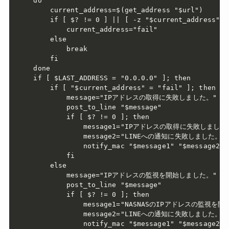
do

    current_address=$(get_address "$url")

    if [ $? != 0 ] || [ -z "$current_address" ];
        current_address="fail"

    else

        break

    fi

done

if [ $LAST_ADDRESS = "0.0.0.0" ]; then

    if [ "$current_address" = "fail" ]; then

        message="IPアドレスの取得に失敗しました。"

        post_to_line "$message"

        if [ $? != 0 ]; then

            message1="IPアドレスの取得に失敗しました。
            message2="LINEへの通知に失敗しました。"

            notify_mac "$message1" "$message2"

        fi

    else

        message="IPアドレスの監視を開始しました。"

        post_to_line "$message"

        if [ $? != 0 ]; then

            message1="NASNASのIPアドレスの監視を
            message2="LINEへの通知に失敗しました。"

            notify_mac "$message1" "$message2"
