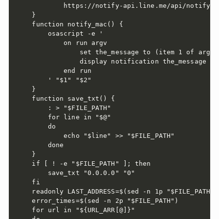
        https://notify-api.line.me/api/notify

}

function notify_mac() {

    osascript -e '

        on run argv

            set the_message to (item 1 of argv)
            display notification the_messag
        end run

    ' "$1" "$2"

}

function save_txt() {

    : > "$FILE_PATH"

    for line in "$@"

    do

        echo "$line" >> "$FILE_PATH" 

    done

}

if [ ! -e "$FILE_PATH" ]; then

    save_txt "0.0.0.0" "0"

fi

readonly LAST_ADDRESS=$(sed -n 1p "$FILE_PATH")

error_times=$(sed -n 2p "$FILE_PATH")

for url in "${URL_ARR[@]}"
